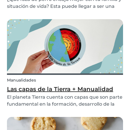
situación de vida? Esta puede llegar a ser una
pregunta realmente difícil de responder a veces
ya que hay muchos factores por tener en
cuenta. Sin embargo, afortunadamente,
¡Nosotros hemos...
Manualidades
Las capas de la Tierra + Manualidad
El planeta Tierra cuenta con capas que son parte
fundamental en la formación, desarrollo de la
vida y funcionamiento de nuestro mundo.
Gracias a los avances científicos, hoy podemos
conocer cómo son esas capas y cómo influyen en