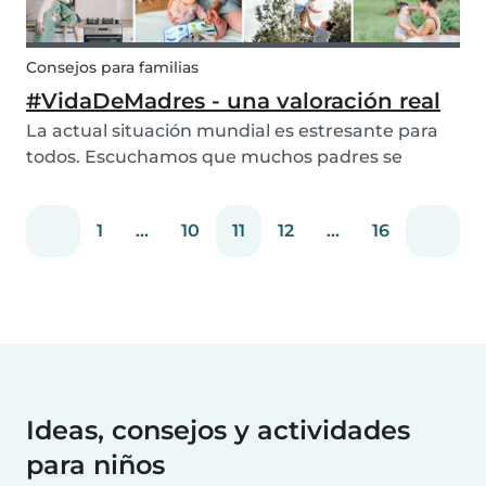
Consejos para familias
#VidaDeMadres - una valoración real
La actual situación mundial es estresante para
todos. Escuchamos que muchos padres se
sienten abrumados con la responsabilidad de
educar a sus hijos en casa, trabajar en casa y
1
...
10
11
12
...
16
mantenerse saludables mental y físicamente al
mismo tiempo....
Ideas, consejos y actividades
para niños