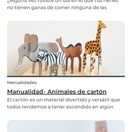
¿Alguna vez tuviste un día en el que tus nenes
no tienen ganas de comer ninguna de las
verduras que tratas de servirles? ¡Sabemos que
sí! Si estás buscando un snack saludable y lindo
que no solo esté muy rico, sino que también esté
lleno...
Manualidades
Manualidad- Animales de cartón
El cartón es un material divertido y versátil que
todos tendemos a tener escondido en algún
lugar de nuestra casa. Así que, en lugar de tirarlo
en el tacho de basura de cosas reciclables, ¿por
qué no crear algo hermoso con él? Llama a lo...