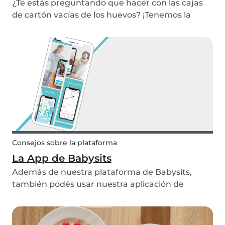
¿Te estás preguntando que hacer con las cajas
de cartón vacías de los huevos? ¡Tenemos la
manualidad perfecta para vos! Recicle su caja de
cartón de huevos y haga una linda decoración
para su casa. ¡Esta manualidad es una gran
actividad...
Consejos sobre la plataforma
La App de Babysits
Además de nuestra plataforma de Babysits,
también podés usar nuestra aplicación de
Babysits. Si preferís reservar tus citas de niñera o
responder a tus mensajes a través del celular, la
aplicación de Babysits te puede ser muy útil.