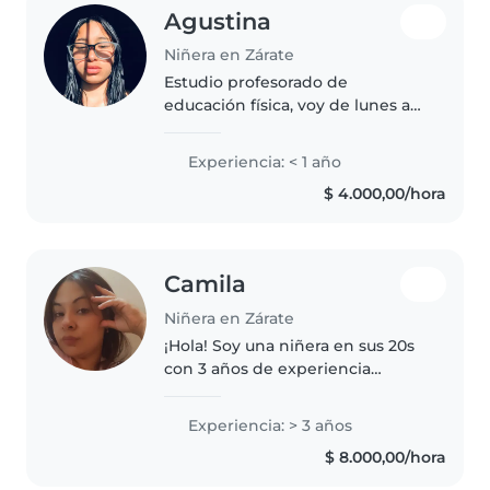
Agustina
Niñera en Zárate
Estudio profesorado de
educación física, voy de lunes a
viernes a la secundaria, entro
lunes y miércoles y jueves a la
Experiencia: < 1 año
13:00 y salgo a la 18:30, los martes
$ 4.000,00/hora
entro a la 10 de la mañana..
Camila
Niñera en Zárate
¡Hola! Soy una niñera en sus 20s
con 3 años de experiencia
cuidando niños en edad
preescolar y en edad de jardín
Experiencia: > 3 años
de infantes. Me encanta dibujar y
$ 8.000,00/hora
jugar con los niños, y soy muy
paciente..