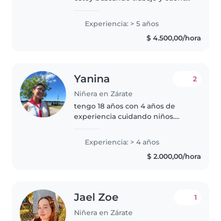
con disponibilidad full time. Me
considero una persona que tiene
Experiencia: > 5 años
muy buena relación con los
$ 4.500,00/hora
niños, desde que tengo 12..
Yanina
2
Niñera en Zárate
tengo 18 años con 4 años de
experiencia cuidando niños.
Hablo español e italiano con
fluidez. Tengo una amplia
Experiencia: > 4 años
variedad de habilidades como
$ 2.000,00/hora
dibujar, enserio a leer, hacer
manualidades,..
Jael Zoe
1
Niñera en Zárate