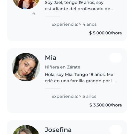
Soy Jael, tengo 19 años, soy
estudiante del profesorado de
(1)
educación física. Tengo 2
hermanas menores que siempre
Experiencia: > 4 años
las cuidé yo. Soy responsable,
$ 5.000,00/hora
amorosa y con mucha paciencia.
Amo..
Mia
Niñera en Zárate
Hola, soy Mía. Tengo 18 años. Me
crié en una familia grande por lo
que tengo experiencia cuidando
niños de diferentes edades,
Experiencia: > 5 años
desde bebés hasta etapa escolar
$ 3.500,00/hora
(hasta 15 años). Luego..
Josefina