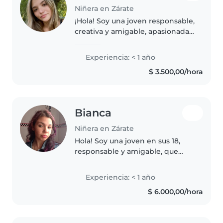
Niñera en Zárate
¡Hola! Soy una joven responsable,
creativa y amigable, apasionada
por el cuidado de niños. Aunque
recién comienzo en el mundo de
Experiencia: < 1 año
la niñera, tengo habilidades
$ 3.500,00/hora
como dibujar, leer cuentos,..
Bianca
Niñera en Zárate
Hola! Soy una joven en sus 18,
responsable y amigable, que
adora cuidar niños. Aunque no
tengo experiencia formal, estoy
Experiencia: < 1 año
cursando mi último año de
$ 6.000,00/hora
secundaria y me encanta cuidar
y..