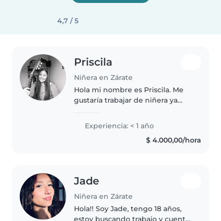
4,7 / 5
Priscila
Niñera en Zárate
Hola mi nombre es Priscila. Me
gustaría trabajar de niñera ya
que amo a los chicos. Nací en
una familia con muchos sobrinos
Experiencia: < 1 año
y hermanos pequeños y tengo
$ 4.000,00/hora
experiencia. También trabaje..
Jade
Niñera en Zárate
Hola!! Soy Jade, tengo 18 años,
estoy buscando trabajo y cuento