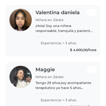
Valentina daniela
Niñera en Zárate
¡Hola! Soy una niñera
responsable, tranquila y paciente
en sus 20s, con 3 años de
experiencia cuidando niños de
Experiencia: > 3 años
todas las edades, desde bebés
$ 4.000,00/hora
hasta adolescentes. Me encanta
leerles..
Maggie
Niñera en Zárate
Tengo 29 años,soy acompañante
terapéutico ya hace 5 años
también tengo estudios en
psicopedagogía ,carrera cual
Experiencia: > 3 años
estoy intentando retomar . Me