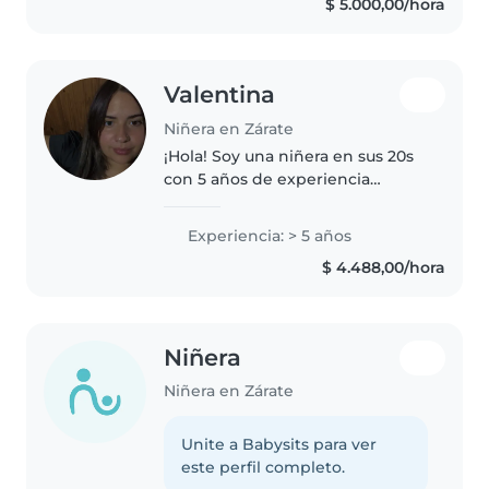
$ 5.000,00/hora
llevo muy bien con niños/as y
adolescentes..
Valentina
Niñera en Zárate
¡Hola! Soy una niñera en sus 20s
con 5 años de experiencia
cuidando niños de todas las
edades, desde bebés hasta
Experiencia: > 5 años
adolescentes. Me encanta
$ 4.488,00/hora
dibujar, leer cuentos, hacer
manualidades..
Niñera
Niñera en Zárate
Unite a Babysits para ver
este perfil completo.