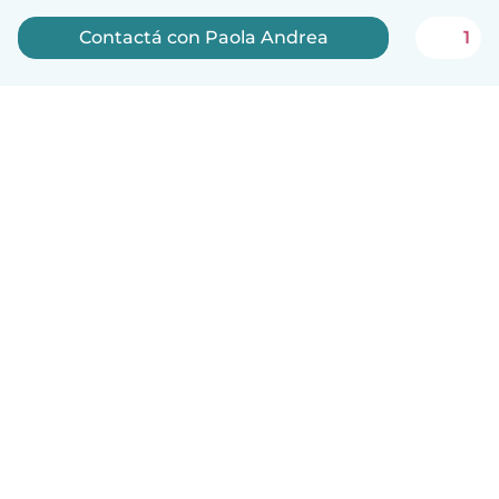
Contactá con Paola Andrea
1
Español
Cómo funciona
Ayuda
Términos y Privacidad
Precios
Datos de la empresa
Babysits para Empresas
Normas de la comunidad