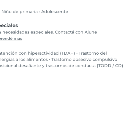
•
Niño de primaria
•
Adolescente
eciales
on necesidades especiales. Contactá con Aluhe
prendé más
 atención con hiperactividad (TDAH)
•
Trastorno del
lergias a los alimentos
•
Trastorno obsesivo compulsivo
osicional desafiante y trastornos de conducta (TODD / CD)