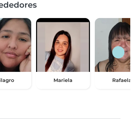
rededores
ilagro
Mariela
Rafaela