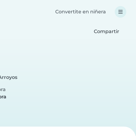
Convertite en niñera
Compartir
Arroyos
ora
ora