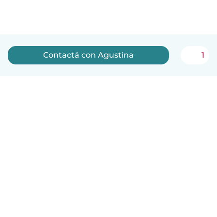
Contactá con Agustina
1
Español
Cómo funciona
Ayuda
Términos y Privacidad
Precios
Datos de la empresa
Babysits para Empresas
Normas de la comunidad