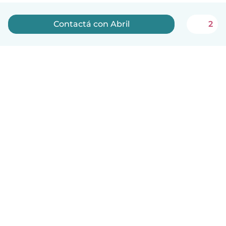
Contactá con Abril
2
Español
Cómo funciona
Ayuda
Términos y Privacidad
Precios
Datos de la empresa
Babysits para Empresas
Normas de la comunidad