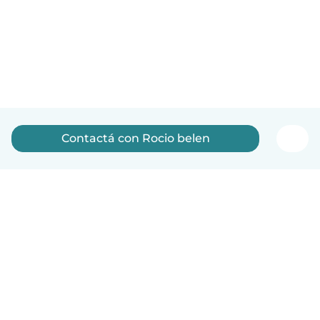
Contactá con Rocio belen
Español
Cómo funciona
Ayuda
Términos y Privacidad