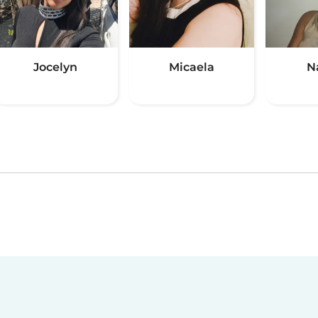
Jocelyn
Micaela
N