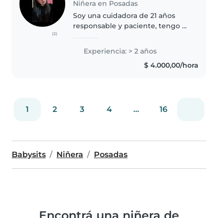
Niñera en Posadas
Soy una cuidadora de 21 años
responsable y paciente, tengo 2
(2)
años de experiencia en el
cuidando niños de edades entre
Experiencia: > 2 años
preescolar y primaria. Me
$ 4.000,00/hora
encanta leer, hacer
manualidades y jugar..
1
2
3
4
...
16
Babysits
Niñera
Posadas
Encontrá una niñera de