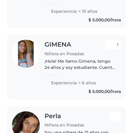
miercoles por tarde en mi
consultorio como nutricionista,
Experiencia: > 10 años
necesito otro ingreso y por eso
$ 5.000,00/hora
me postulo para babysits,..
GIMENA
1
Niñera en Posadas
¡Hola! Me llamo Gimena, tengo
24 años y soy estudiante. Cuento
con movilidad propia y
disponibilidad horaria completa,
Experiencia: > 6 años
lo que me permite adaptarme
$ 5.000,00/hora
fácilmente a las rutinas y
necesidades..
Perla
Niñera en Posadas
Soy una niñera de 21 años con