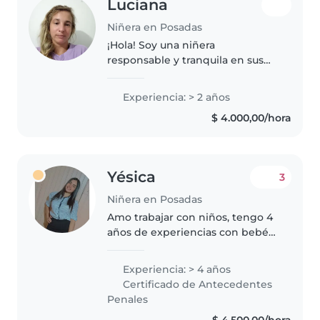
Luciana
Niñera en Posadas
¡Hola! Soy una niñera
responsable y tranquila en sus
30s con 2 años de experiencia
cuidando niños pequeños. Tengo
Experiencia: > 2 años
experiencia trabajando con
$ 4.000,00/hora
niños con necesidades
especiales, específicamente..
Yésica
3
Niñera en Posadas
Amo trabajar con niños, tengo 4
años de experiencias con bebés
y niños me encanta las
creactividades leer cuentos jugar
Experiencia: > 4 años
con ellos, me siento cómoda con
Certificado de Antecedentes
mascotas..puedes contactarme..
Penales
$ 4.500,00/hora