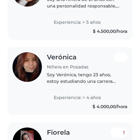
una personalidad responsable,
amigable y calmada. Disfruto
leyendo a los niños, haciendo
Experiencia: > 5 años
manualidades y jugando con
$ 4.500,00/hora
ellos. Tengo experiencia
cuidando..
Verónica
Niñera en Posadas
Soy Verónica, tengo 23 años,
estoy estudiando una carrera
(Abogacia) me encantan los
bebés y los niños. Tengo mucha
Experiencia: > 4 años
paciencia, me divierto con los
$ 4.000,00/hora
chicos y sé cocinar. Tengo
experiencia..
Fiorela
1