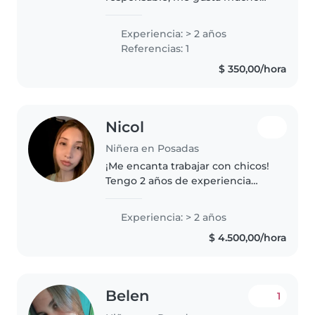
los niños , las mascotas , la
música y la cocina 🤗❤️
Experiencia: > 2 años
Referencias: 1
$ 350,00/hora
Nicol
Niñera en Posadas
¡Me encanta trabajar con chicos!
Tengo 2 años de experiencia
cuidándolos desde jardín de
infantes hasta adolescentes. Soy
Experiencia: > 2 años
responsable, creativo me gusta
$ 4.500,00/hora
dibujar, hacer música y
proponer..
Belen
1