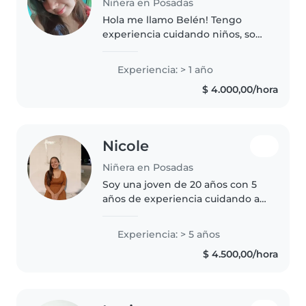
Niñera en Posadas
Hola me llamo Belén! Tengo
experiencia cuidando niños, soy
una persona educada, empática
y con paciencia. Para más info,
Experiencia: > 1 año
contácteme estaré encantada!!
$ 4.000,00/hora
Nicole
Niñera en Posadas
Soy una joven de 20 años con 5
años de experiencia cuidando a
niños de todas las edades, desde
bebés hasta escolares. Cuento
Experiencia: > 5 años
con habilidades especiales en
$ 4.500,00/hora
lectura, música y juegos..