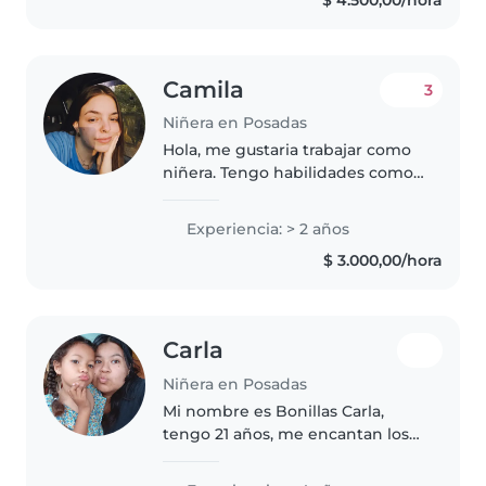
Camila
3
Niñera en Posadas
Hola, me gustaria trabajar como
niñera. Tengo habilidades como
dibujar, leer, hacer
manualidades, música y juegos
Experiencia: > 2 años
que puedo poner al servicio de
$ 3.000,00/hora
los pequeños. Me siento cómoda
con..
Carla
Niñera en Posadas
Mi nombre es Bonillas Carla,
tengo 21 años, me encantan los
niños pequeños y soy muy
buena con ellos ya que suelo