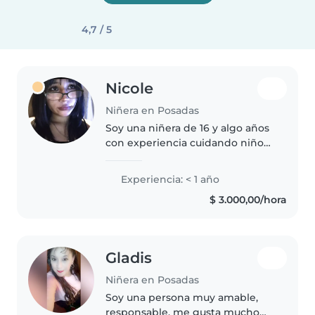
4,7 / 5
Nicole
Niñera en Posadas
Soy una niñera de 16 y algo años
con experiencia cuidando niños
de primaria y bebes chicos. Si
bien capaz no les de confianza
Experiencia: < 1 año
por ser joven tengo bastante
$ 3.000,00/hora
experiencia cuidando a chicos..
Gladis
Niñera en Posadas
Soy una persona muy amable,
responsable, me gusta mucho