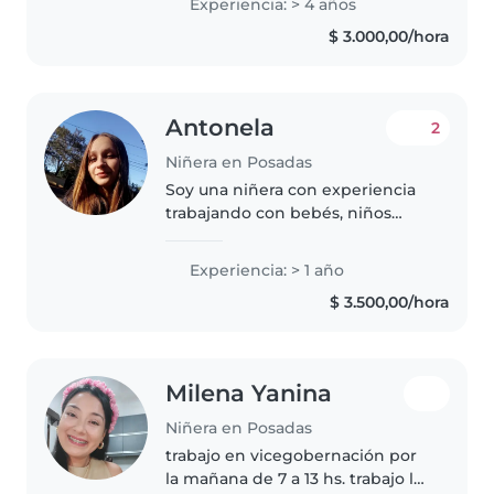
Experiencia: > 4 años
cuidar a mis hermanitas o
$ 3.000,00/hora
primos. Me gustaría dedicarme a
esto para..
Antonela
2
Niñera en Posadas
Soy una niñera con experiencia
trabajando con bebés, niños
pequeños, preescolares y
escolares. Soy responsable,
Experiencia: > 1 año
divertida y paciente. Además de
$ 3.500,00/hora
cuidar a los niños, también
puedo ayudarles..
Milena Yanina
Niñera en Posadas
trabajo en vicegobernación por
la mañana de 7 a 13 hs. trabajo los