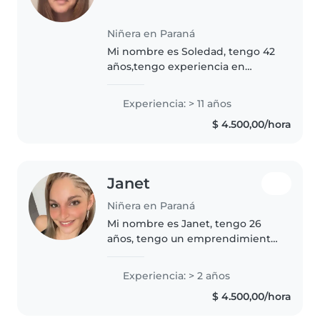
Niñera en Paraná
Mi nombre es Soledad, tengo 42
años,tengo experiencia en
cuidados de niños y también
como empleada doméstica. Soy
Experiencia: > 11 años
responsable y muy puntual.
$ 4.500,00/hora
También se cocinar. Me
desenvuelvo bien..
Janet
Niñera en Paraná
Mi nombre es Janet, tengo 26
años, tengo un emprendimiento
de trenzas y peinados, estudio
peluquería 1 vez a la semana, me
Experiencia: > 2 años
encantan los niños, tengo dos
$ 4.500,00/hora
sobrinos, cuide 2 años una..