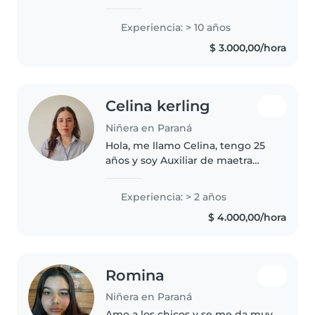
niños de todas las edades, desde
bebés hasta adolescentes. Soy
Experiencia: > 10 años
una persona responsable,
$ 3.000,00/hora
creativa y paciente. Puedo
ayudar..
Celina kerling
Niñera en Paraná
Hola, me llamo Celina, tengo 25
años y soy Auxiliar de maetra
jardinera y maternidad, enfocado
en el desarrollo infantil y las
Experiencia: > 2 años
habilidades en la evaluación del
$ 4.000,00/hora
crecimiento. A su vez..
Romina
Niñera en Paraná
Amo a los chicos y se me da muy