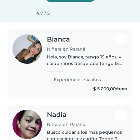
4,7 / 5
Bianca
Niñera en Paraná
Hola, soy Bianca, tengo 19 años, y
cuido niños desde que tengo 15
años. Me apasiona trabajar con
niños y tengo experiencia
Experiencia: > 4 años
cuidando a niños de diferentes
$ 5.000,00/hora
edades. Soy responsable,
cariñosa..
Nadia
Niñera en Paraná
Busco cuidar a los más pequeños
con paciencia y cariño. Tengo 3