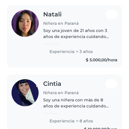
Natali
Niñera en Paraná
Soy una joven de 21 años con 3
años de experiencia cuidando
niños de todas las edades, desde
bebés hasta escolares. Soy una
Experiencia: > 3 años
persona responsable, paciente y
$ 5.000,00/hora
divertida que disfruta mucho..
Cintia
Niñera en Paraná
Soy una niñera con más de 8
años de experiencia cuidando
principalmente a niños
pequeños. Me considero una
Experiencia: > 8 años
persona responsable, habladora