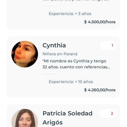
años de experiencia
acompañando a bebés, niños
Experiencia: > 3 años
pequeños, preescolares y
$ 4.500,00/hora
escolares. Me encanta dibujar,
leer, hacer manualidades,..
Cynthia
1
Niñera en Paraná
"Mi nombre es Cynthia y tengo
32 años. cuento con referencias
que puedo compartir. Puedo
cocinar, ayudar con los deberes
Experiencia: > 10 años
del colegio, hacer algunas tareas
$ 4.260,00/hora
ligeras. , tengo muchísima..
Patricia Soledad
2
Arigós