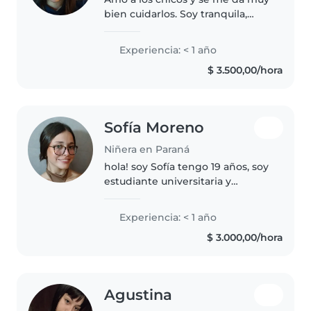
bien cuidarlos. Soy tranquila,
responsable y me gusta crear un
ambiente seguro y divertido
Experiencia: < 1 año
para ellos. Tengo experiencia y
$ 3.500,00/hora
puedo ayudar también con..
Sofía Moreno
Niñera en Paraná
hola! soy Sofía tengo 19 años, soy
estudiante universitaria y
profesora de flamenco en donde
trabajo con niñas y adultas
Experiencia: < 1 año
mayores. Soy responsable y
$ 3.000,00/hora
atenta, me gusta jugar con
niños,..
Agustina