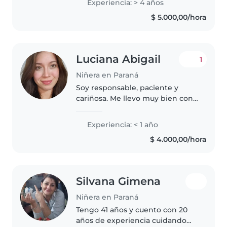
Experiencia: > 4 años
cuentos, hacer manualidades y
$ 5.000,00/hora
jugar con los niños. También
estoy cómoda..
Luciana Abigail
1
Niñera en Paraná
Soy responsable, paciente y
cariñosa. Me llevo muy bien con
niños, disfruto compartir tiempo
con ellos y generar un ambiente
Experiencia: < 1 año
de confianza y cuidado. Tengo
$ 4.000,00/hora
buena predisposición, soy..
Silvana Gimena
Niñera en Paraná
Tengo 41 años y cuento con 20
años de experiencia cuidando