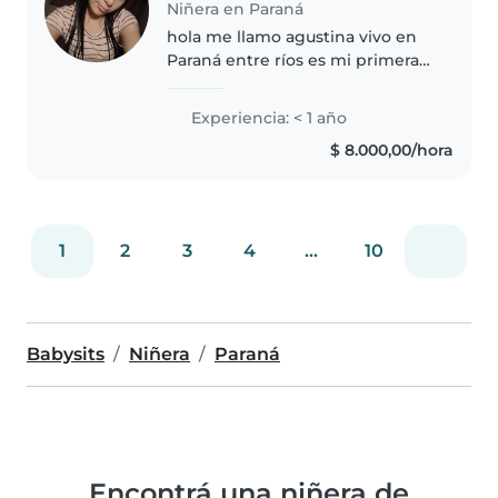
Niñera en Paraná
hola me llamo agustina vivo en
Paraná entre ríos es mi primera
vez que quiero trabajar como
niñera xq me gusta mucho
Experiencia: < 1 año
cuidar y divertirme con los niños,
$ 8.000,00/hora
soy muy cuidadosa amigable..
1
2
3
4
...
10
Babysits
Niñera
Paraná
Encontrá una niñera de