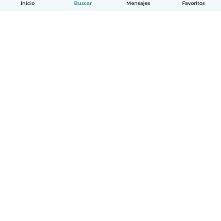
Inicio
Buscar
Mensajes
Favoritos
Español
Cómo funciona
Ayuda
Términos y Privacidad
Precios
Datos de la empresa
Babysits para Empresas
Normas de la comunidad
© Babysits B.V.