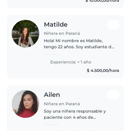
$ 10.000,00/hora
y amigable. Además de poder
leer cuentos y..
Matilde
Niñera en Paraná
Hola! Mi nombre es Matilde,
tengo 22 años. Soy estudiante de
la carrera Universitaria de
Licenciatura en Psicología con
Experiencia: < 1 año
intención de orientarme en
$ 4.500,00/hora
niños. Estoy buscando un
trabajo..
Ailen
Niñera en Paraná
Soy una niñera responsable y
paciente con 4 años de
experiencia cuidando niños de
bebés a 5 años Me gusta leer