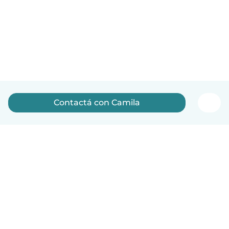
Contactá con Camila
Español
Cómo funciona
Ayuda
Términos y Privacidad