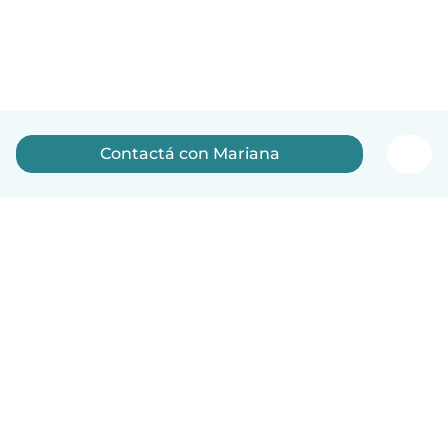
Contactá con Mariana
Español
Cómo funciona
Ayuda
Términos y Privacidad
Precios
Datos de la empresa