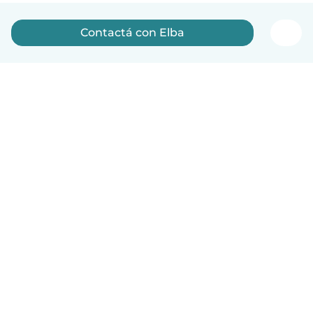
Contactá con Elba
Español
Cómo funciona
Ayuda
Términos y Privacidad
Precios
Datos de la empresa
Babysits para Empresas
Normas de la comunidad