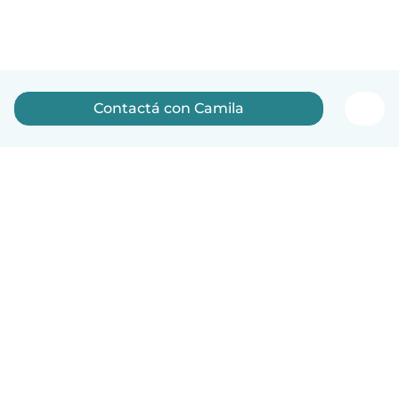
Contactá con Camila
Español
Cómo funciona
Ayuda
Términos y Privacidad
Precios
Datos de la empresa