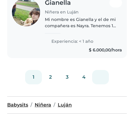
Gianella
Niñera en Luján
Mi nombre es Gianella y el de mi
compañera es Nayra. Tenemos 16
años y estamos interesadas en
ofrecer nuestros servicios como
Experiencia: < 1 año
niñeras. Somos responsables,
$ 6.000,00/hora
puntuales y nos encantan..
1
2
3
4
Babysits
Niñera
Luján