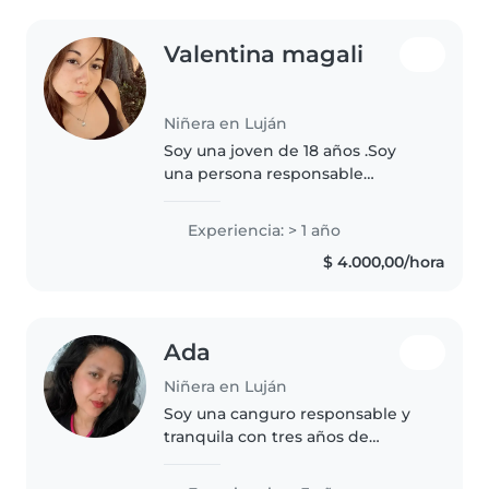
Valentina magali
Niñera en Luján
Soy una joven de 18 años .Soy
una persona responsable
aprendizaje,con el cuidado y la
alimentación del Niño . Tengo
Experiencia: > 1 año
disponibilidad horaria de lunes a
$ 4.000,00/hora
sábado. Por otro lado finalice..
Ada
Niñera en Luján
Soy una canguro responsable y
tranquila con tres años de
experiencia trabajando con
bebés, niños pequeños y