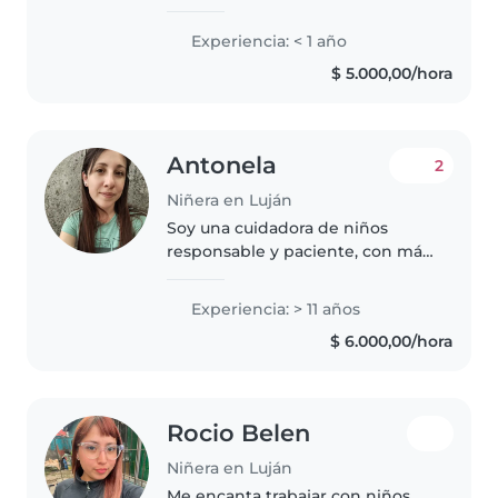
habilidades en manualidades,
música y juegos, me encanta
Experiencia: < 1 año
crear momentos divertidos y
$ 5.000,00/hora
educativos. Responsable y
paciente, ayudo..
Antonela
2
Niñera en Luján
Soy una cuidadora de niños
responsable y paciente, con más
de una década de experiencia
atendiendo a bebés, niños
Experiencia: > 11 años
pequeños, preescolares,
$ 6.000,00/hora
escolares e incluso adolescentes.
Me siento..
Rocio Belen
Niñera en Luján
Me encanta trabajar con niños.