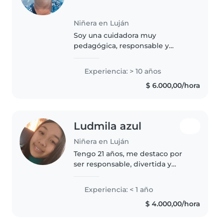
Niñera en Luján
Soy una cuidadora muy
pedagógica, responsable y
amorosa. Mis estudios en Trabajo
Social me ampliaron la mirada
Experiencia: > 10 años
sobre las familias y la interacción
$ 6.000,00/hora
necesaria para el óptimo
desarrollo..
Ludmila azul
Niñera en Luján
Tengo 21 años, me destaco por
ser responsable, divertida y
creativa. Aunque no tengo
mucha experiencia previa, he
Experiencia: < 1 año
trabajado con bebés, niños
$ 4.000,00/hora
pequeños, preescolares y
escolares. Disfruto..