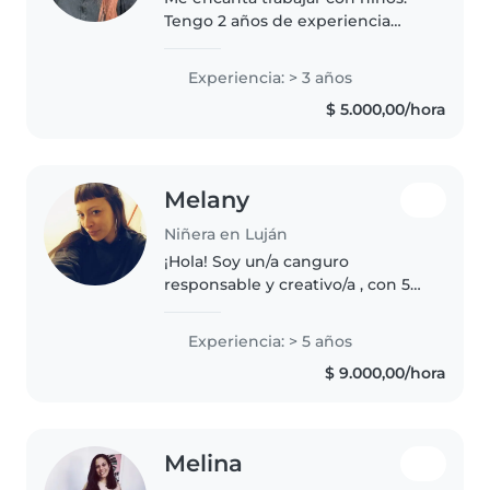
Tengo 2 años de experiencia
cuidando niños, principalmente
bebés y niños pequeños.
Experiencia: > 3 años
También tengo experiencia con
$ 5.000,00/hora
niños con necesidades
especiales, en..
Melany
Niñera en Luján
¡Hola! Soy un/a canguro
responsable y creativo/a , con 5
años de experiencia cuidando
niños de todas las edades. Me
Experiencia: > 5 años
encanta leer a los niños, hacer
$ 9.000,00/hora
manualidades y jugar con ellos...
Melina