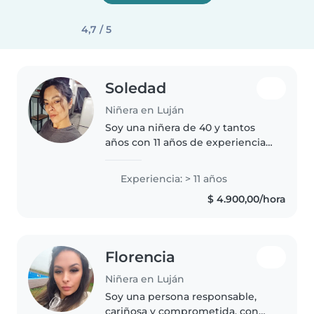
4,7 / 5
Soledad
Niñera en Luján
Soy una niñera de 40 y tantos
años con 11 años de experiencia
cuidando niños de todas las
edades, incluyendo bebés, niños
Experiencia: > 11 años
pequeños, preescolares y
$ 4.900,00/hora
escolares. Estoy especializada
en..
Florencia
Niñera en Luján
Soy una persona responsable,
cariñosa y comprometida, con