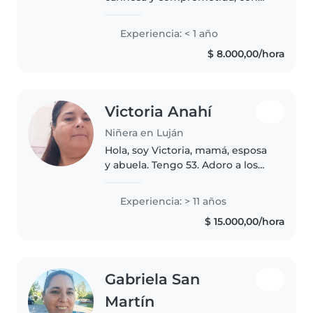
una gran vocación por el cuidado
y acompañamiento de los niños.
Experiencia: < 1 año
Me caracterizo por ser paciente,
$ 8.000,00/hora
atenta y creativa, cualidades..
Victoria Anahí
Niñera en Luján
Hola, soy Victoria, mamá, esposa
y abuela. Tengo 53. Adoro a los
niños; en especial a los bebes,
atenderlos, cuidarlos y verlos
Experiencia: > 11 años
crecer. Me gustan mucho los
$ 15.000,00/hora
juegos didacticos, de
estimulación,..
Gabriela San
Martín