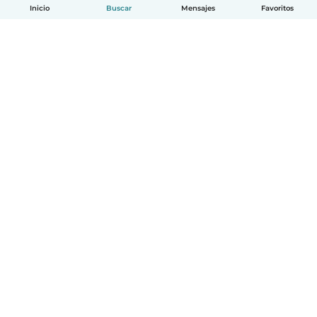
Inicio
Buscar
Mensajes
Favoritos
Español
Cómo funciona
Ayuda
Términos y Privacidad
Precios
Datos de la empresa
Babysits para Empresas
Normas de la comunidad
© Babysits B.V.