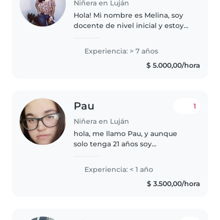
Niñera en Luján
Hola! Mi nombre es Melina, soy
docente de nivel inicial y estoy
buscando un segundo trabajo.
Estoy disponible desde las
Experiencia: > 7 años
15:00hs en adelante. Me encanta
$ 5.000,00/hora
estar con niños pequeños y no..
Pau
1
Niñera en Luján
hola, me llamo Pau, y aunque
solo tenga 21 años soy
responsable y me gusta cuidar a
niños y hacer los cosas del hogar.
Experiencia: < 1 año
aunque tenga muy poca
$ 3.500,00/hora
experiencia, dare mi mayor
esfuerzo, si..