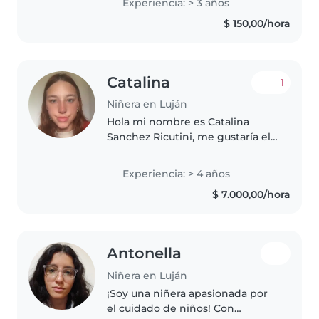
Experiencia: > 3 años
preescolares. Me encanta
$ 150,00/hora
dibujar, leer cuentos, cantar y
organizar juegos...
Catalina
1
Niñera en Luján
Hola mi nombre es Catalina
Sanchez Ricutini, me gustaría el
trabajo ya que tengo experiencia
en el cuidado de niños/as de 5
Experiencia: > 4 años
meses a 10 años. Me adapto
$ 7.000,00/hora
rápido, soy cumplidora y
creativa..
Antonella
Niñera en Luján
¡Soy una niñera apasionada por
el cuidado de niños! Con