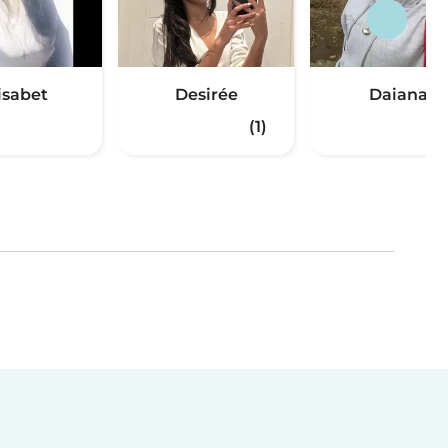
isabet
Desirée
Daiana
(1)
(