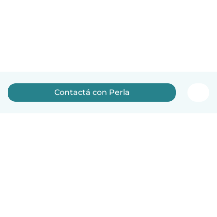
Contactá con Perla
Español
Cómo funciona
Ayuda
Términos y Privacidad