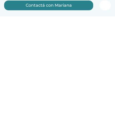
Contactá con Mariana
Español
Cómo funciona
Ayuda
Términos y Privacidad
Precios
Datos de la empresa
Babysits para Empresas
Normas de la comunidad