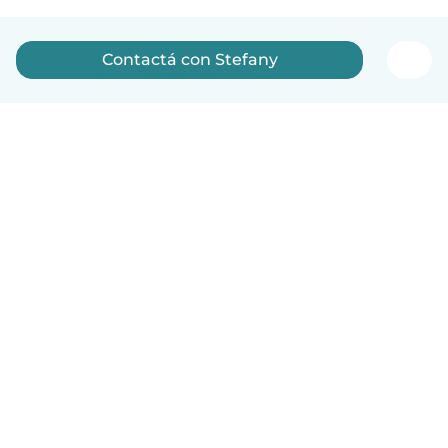
Contactá con Stefany
Español
Cómo funciona
Ayuda
Términos y Privacidad
Precios
Datos de la empresa
Babysits para Empresas
Normas de la comunidad