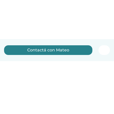
Contactá con Mateo
Español
Cómo funciona
Ayuda
Términos y Privacidad