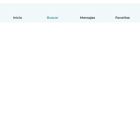
Inicio
Buscar
Mensajes
Favoritos
Español
Cómo funciona
Ayuda
Términos y Privacidad
Precios
Datos de la empresa
Babysits para Empresas
Normas de la comunidad
© Babysits B.V.