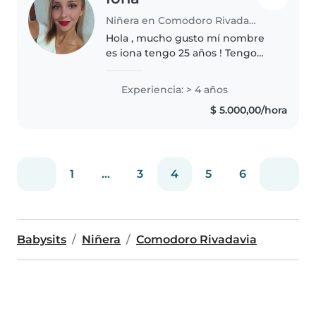
Niñera en Comodoro Rivadavia
Hola , mucho gusto mí nombre
es iona tengo 25 años ! Tengo
experiencia comprobable como
niñera. Soy una persona
Experiencia: > 4 años
responsable con ningún tipo de
$ 5.000,00/hora
vicio. Se tratar con los niños,y
tengo..
1
...
3
4
5
6
Babysits
Niñera
Comodoro Rivadavia