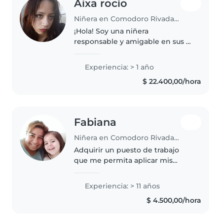
Aixa rocío
Niñera en Comodoro Rivadavia
¡Hola! Soy una niñera
responsable y amigable en sus 1
20s, con 1 año de experiencia
cuidando niños desde los 2 hasta
Experiencia: > 1 año
los 15 años. Me encanta dibujar,
$ 22.400,00/hora
leer cuentos, hacer
manualidades..
Fabiana
Niñera en Comodoro Rivadavia
Adquirir un puesto de trabajo
que me permita aplicar mis
experiencias y conocimientos
para el buen y desempeño de
Experiencia: > 11 años
mis tareas. Así también me
$ 4.500,00/hora
brinde herramientas para el
crecimiento..