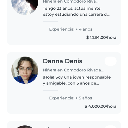
Niñera en Comodoro Rivadavia
Tengo 23 años, actualmente
estoy estudiando una carrera de
geografía, tengo disponibilidad
horaria, cuento con experiencia
Experiencia: > 4 años
en cuidados infantil y tareas del
$ 1.234,00/hora
hogar, me amoldó a la rutina..
Danna Denis
Niñera en Comodoro Rivadavia
¡Hola! Soy una joven responsable
y amigable, con 5 años de
experiencia cuidando niños de
todas las edades. Me encanta
Experiencia: > 5 años
dibujar, leer cuentos, hacer
$ 4.000,00/hora
manualidades y cocinar. Además,
hablo..