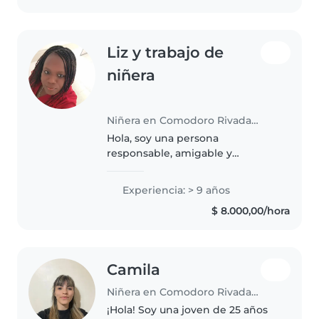
Liz y trabajo de
niñera
Niñera en Comodoro Rivadavia
Hola, soy una persona
responsable, amigable y
empática en sus 30s con 9 años
de experiencia en el cuidado de
Experiencia: > 9 años
niños y cuidadora de adultos
$ 8.000,00/hora
mayores y acompañantes
terapéutica de todas..
Camila
Niñera en Comodoro Rivadavia
¡Hola! Soy una joven de 25 años