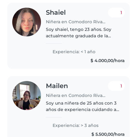
Shaiel
1
Niñera en Comodoro Rivadavia
Soy shaiel, tengo 23 años. Soy
actualmente graduada de la
universidad en busca de mi
primer trabajo, debido a que
Experiencia: < 1 año
debo pagar la universidad para
$ 4.000,00/hora
seguir estudiando. Quiero probar
como..
Mailen
1
Niñera en Comodoro Rivadavia
Soy una niñera de 25 años con 3
años de experiencia cuidando a
niños de todas las edades, desde
bebés hasta escolares. Soy una
Experiencia: > 3 años
persona responsable, paciente y
$ 5.500,00/hora
empática, con habilidades..