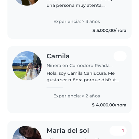
una persona muy atenta,
responsable y cariñosa. Tengo
experiencia en el cuidado de
Experiencia: > 3 años
niños, cuidé a dos bebés desde
$ 5.000,00/hora
sus primeros meses hasta los 2
años,..
Camila
Niñera en Comodoro Rivadavia
Hola, soy Camila Caniucura. Me
gusta ser niñera porque disfruto
acompañar el crecimiento de los
niños y crear un ambiente
Experiencia: > 2 años
donde se sientan seguros,
$ 4.000,00/hora
contenidos y felices. Me
interesa..
María del sol
1