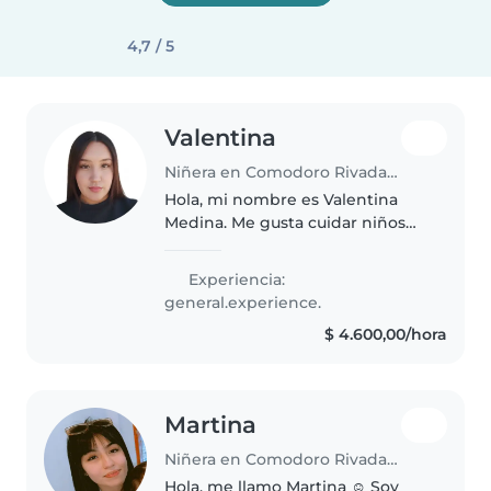
4,7 / 5
Valentina
Niñera en Comodoro Rivadavia
Hola, mi nombre es Valentina
Medina. Me gusta cuidar niños
porque disfruto acompañarlos,
jugar con ellos, ayudarlos en sus
Experiencia:
actividades y brindarles un
general.experience.
ambiente seguro y agradable...
$ 4.600,00/hora
Martina
Niñera en Comodoro Rivadavia
Hola, me llamo Martina ☺️ Soy