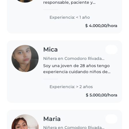
responsable, paciente y
empática, con formación como
auxiliar de jardín de infancia. Me
Experiencia: < 1 año
encanta dibujar, leer cuentos,
$ 4.000,00/hora
hacer manualidades y jugar con..
Mica
Niñera en Comodoro Rivadavia
Soy una joven de 28 años tengo
experiencia cuidando niños de
entre 1 y 5 años. Hablo español e
inglés y me considero una
Experiencia: > 2 años
persona responsable, creativa y
$ 5.000,00/hora
amigable. Puedo ayudar a los..
Maria
Niñera en Comodoro Rivadavia