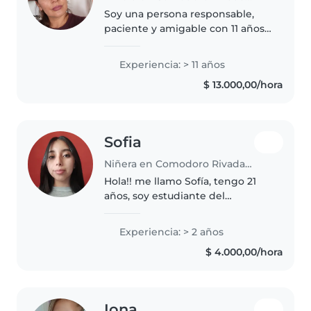
Soy una persona responsable,
paciente y amigable con 11 años
de experiencia cuidando niños
en edad preescolar y escolar. Me
Experiencia: > 11 años
encanta leer a los niños y
$ 13.000,00/hora
compartir mi amor por la
música...
Sofia
Niñera en Comodoro Rivadavia
Hola!! me llamo Sofía, tengo 21
años, soy estudiante del
Profesorado de Geografía, mis
horarios de cursada son de 18:00
Experiencia: > 2 años
a 22:00 y cuento con experiencia
$ 4.000,00/hora
en el cuidado de niños de 4-8..
Iona