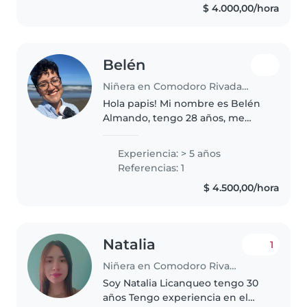
$ 4.000,00/hora
a los niños y jugar con ellos...
Belén
Niñera en Comodoro Rivadavia
Hola papis! Mi nombre es Belén
Almando, tengo 28 años, me
gusta mucho cuidar niños, soy la
segunda de 7 hermanos.
Experiencia: > 5 años
Considero que tengo un don y
Referencias: 1
un propósito con los pequeños,
$ 4.500,00/hora
durante..
Natalia
1
Niñera en Comodoro Rivadavia
Soy Natalia Licanqueo tengo 30
años Tengo experiencia en el