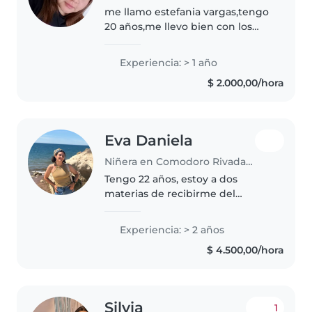
me llamo estefania vargas,tengo
20 años,me llevo bien con los
chicos empece cuidando a mis
sobrinos y a los nenes de las
Experiencia: > 1 año
amigas de mi hermana me gusto
$ 2.000,00/hora
mucho por lo cual me llevo bien..
Eva Daniela
Niñera en Comodoro Rivadavia
Tengo 22 años, estoy a dos
materias de recibirme del
profesorado de Danzas en el
ISFD 806. Trabaje como auxiliar
Experiencia: > 2 años
docente durante 3 años, hasta
$ 4.500,00/hora
diciembre del 2025. Me
considero paciente,..
Silvia
1