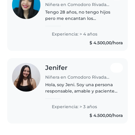
Niñera en Comodoro Rivadavia
Tengo 28 años, no tengo hijos
pero me encantan los
niños/bebés, soy paciente. Me
gusta jugar con lo niños/bebés,
Experiencia: > 4 años
sacarlos a pasear con el permiso
$ 4.500,00/hora
de los padres, soy muy
compañera...
Jenifer
Niñera en Comodoro Rivadavia
Hola, soy Jeni. Soy una persona
responsable, amable y paciente,
con muy buena disposición para
el cuidado de niños. Me gusta
Experiencia: > 3 años
acompañarlos en sus actividades,
$ 4.500,00/hora
brindarles atención, contención..