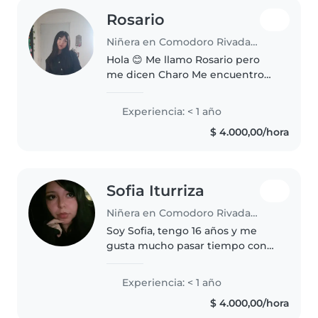
Rosario
Niñera en Comodoro Rivadavia
Hola 😊 Me llamo Rosario pero
me dicen Charo Me encuentro
disponible para trabajar como
niñera por la mañana y tarde
Experiencia: < 1 año
hasta las 18 Estoy cursando el
$ 4.000,00/hora
profesorado de Educacion
Primaria...
Sofia Iturriza
Niñera en Comodoro Rivadavia
Soy Sofia, tengo 16 años y me
gusta mucho pasar tiempo con
niños. Aunque no cuento con
experiencia laboral formal,
Experiencia: < 1 año
durante gran parte de mi
$ 4.000,00/hora
infancia y preadolescencia me