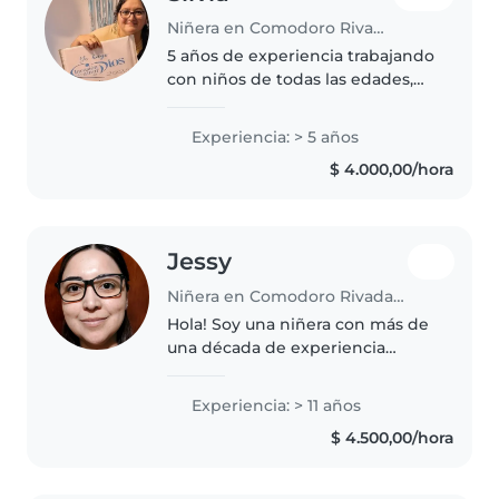
Niñera en Comodoro Rivadavia
5 años de experiencia trabajando
con niños de todas las edades,
desde bebés hasta niños de
primaria. Soy una persona
Experiencia: > 5 años
responsable, paciente y creativa
$ 4.000,00/hora
que disfruta de actividades
como..
Jessy
Niñera en Comodoro Rivadavia
Hola! Soy una niñera con más de
una década de experiencia
cuidando niños de todas las
edades. Me encanta leer
Experiencia: > 11 años
cuentos, hacer manualidades y
$ 4.500,00/hora
enseñar idiomas. Soy
responsable, paciente..