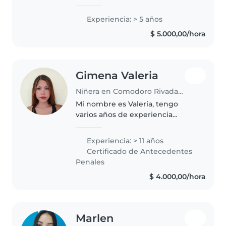
cuidado infantil como auxiliar de
maestra jardinera en institutos
Experiencia: > 5 años
privados y niñera con niños de 1
$ 5.000,00/hora
a 10 años de edad. Me..
Gimena Valeria
Niñera en Comodoro Rivadavia
Mi nombre es Valeria, tengo
varios años de experiencia
cuidando niños de todas las
edades, soy una persona súper
Experiencia: > 11 años
responsable en cuanto a horarios
Certificado de Antecedentes
y siempre logro tener mucha
Penales
afinidad..
$ 4.000,00/hora
Marlen