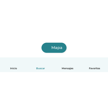
Mapa
Inicio
Buscar
Mensajes
Favoritos
Español
Cómo funciona
Ayuda
Términos y Privacidad