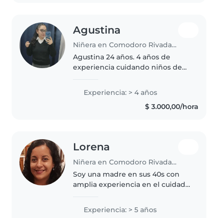
encargué del..
Agustina
Niñera en Comodoro Rivadavia
Agustina 24 años. 4 años de
experiencia cuidando niños de
todas las edades, desde bebés
hasta niños en edad escolar. Me
Experiencia: > 4 años
describo como una persona
$ 3.000,00/hora
responsable, paciente y
habladora...
Lorena
Niñera en Comodoro Rivadavia
Soy una madre en sus 40s con
amplia experiencia en el cuidado
de niños. Tengo 5 años de
experiencia cuidando bebés y
Experiencia: > 5 años
niños pequeños. Me encanta leer