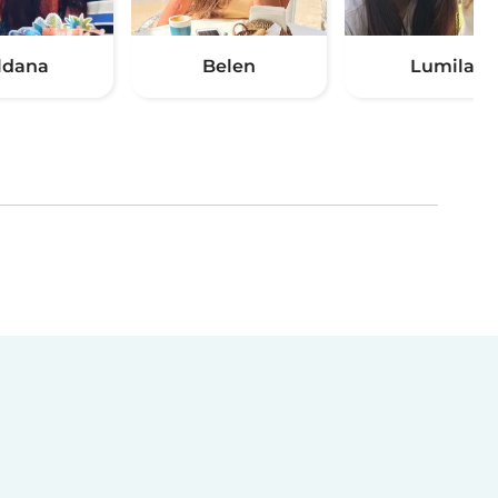
ldana
Belen
Lumila