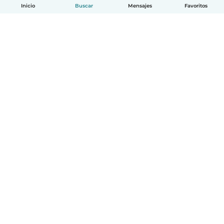
Inicio
Buscar
Mensajes
Favoritos
Español
Cómo funciona
Ayuda
Términos y Privacidad
Precios
Datos de la empresa
Babysits para Empresas
Normas de la comunidad
© Babysits B.V.