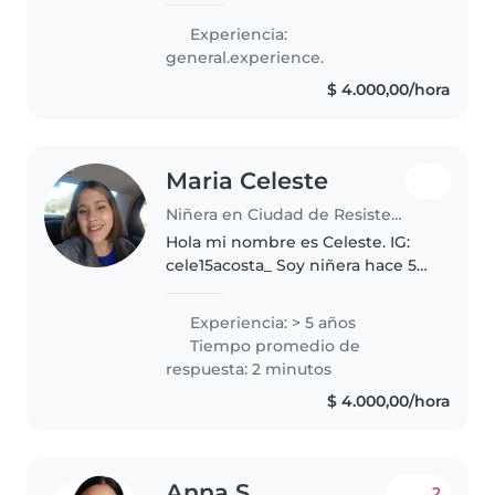
Tengo experiencia con
Experiencia:
adolescentes, niños en edad
general.experience.
preescolar y en edad de
$ 4.000,00/hora
guardería. Me..
Maria Celeste
Niñera en Ciudad de Resistencia
Hola mi nombre es Celeste. IG:
cele15acosta_ Soy niñera hace 5
años aproximadamente. Me
gusta todo lo que sea cantar,
Experiencia: > 5 años
bailar,leer, por eso mismo trato
Tiempo promedio de
de transmitirle a los niños la..
respuesta: 2 minutos
$ 4.000,00/hora
Anna S.
2