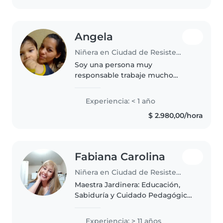
Angela
Niñera en Ciudad de Resistencia
Soy una persona muy
responsable trabaje mucho
tiempo del cuidado d bb aparte
soy mamá soy muy responsable
Experiencia: < 1 año
m encanta los niños trabaje de
$ 2.980,00/hora
los 17 años d niñera cuido cmo
que son mío..
Fabiana Carolina
Niñera en Ciudad de Resistencia
Maestra Jardinera: Educación,
Sabiduría y Cuidado Pedagógico
Estimadas familias: Me presento
ante ustedes no como una
Experiencia: > 11 años