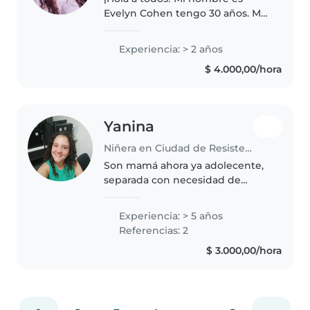
Evelyn Cohen tengo 30 años. Me
recibo dentro de poco de
profesora en Ciencias de la
Experiencia: > 2 años
Educación. Mi pasión por el
$ 4.000,00/hora
cuidado y la educación de los
niños es algo..
Yanina
Niñera en Ciudad de Resistencia
Son mamá ahora ya adolecente,
separada con necesidad de
trabajar, muy responsable, me
llevo muy bien con los niños y
Experiencia: > 5 años
animales. Se hacer todas las
Referencias: 2
tareas del hogar de manera
$ 3.000,00/hora
eficiente..