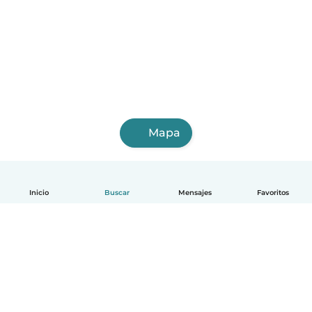
Mapa
Inicio
Buscar
Mensajes
Favoritos
Español
Cómo funciona
Ayuda
Términos y Privacidad