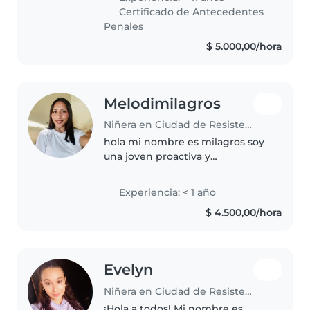
cuidadora ocasional, sino como
Certificado de Antecedentes
una Maestra Jardinera de
Penales
profesión...
$ 5.000,00/hora
Melodimilagros
Niñera en Ciudad de Resistencia
hola mi nombre es milagros soy
una joven proactiva y
responsable, de 17 años, con
marcada vocación de servicio y
Experiencia: < 1 año
excelente predisposición cuento
$ 4.500,00/hora
con experiencia en el cuidado de
bebés..
Evelyn
Niñera en Ciudad de Resistencia
¡Hola a todos! Mi nombre es