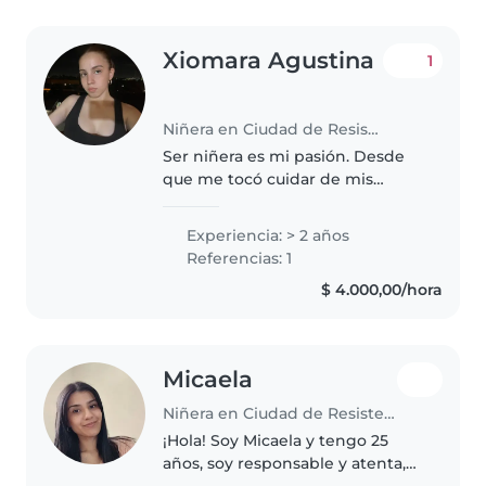
Xiomara Agustina
1
Niñera en Ciudad de Resistencia
Ser niñera es mi pasión. Desde
que me tocó cuidar de mis
hermanos y de ellos aprendí
mucho. Después pase a ser
Experiencia: > 2 años
catequista en la parroquia San
Referencias: 1
Javier, siempre estando con los
$ 4.000,00/hora
niños..
Micaela
Niñera en Ciudad de Resistencia
¡Hola! Soy Micaela y tengo 25
años, soy responsable y atenta,
ideal para cuidar de tus hijos.