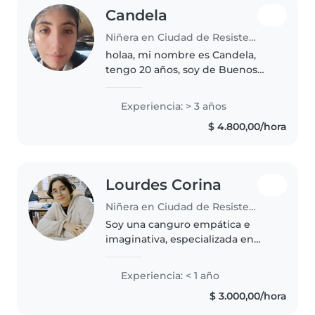
Candela
Niñera en Ciudad de Resistencia
holaa, mi nombre es Candela,
tengo 20 años, soy de Buenos
Aires y me mude hace unos
meses a resistencia, estoy
Experiencia: > 3 años
buscando trabajo, tengo
$ 4.800,00/hora
experiencia por 3 años, soy
responsable en el..
Lourdes Corina
Niñera en Ciudad de Resistencia
Soy una canguro empática e
imaginativa, especializada en
niños en edad escolar. Cuento
con habilidades en
Experiencia: < 1 año
manualidades, música y lectura, y
$ 3.000,00/hora
me encanta crear juegos
divertidos. Me adapto..