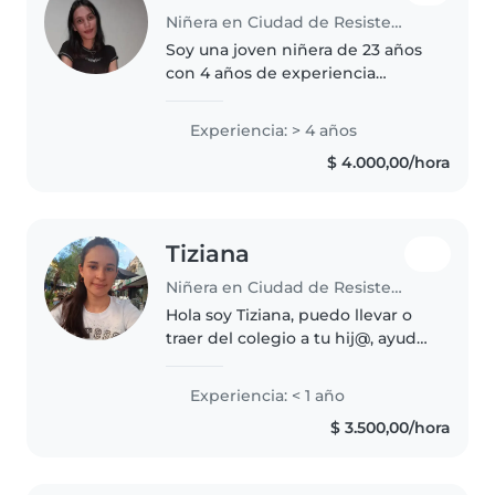
Niñera en Ciudad de Resistencia
Soy una joven niñera de 23 años
con 4 años de experiencia
cuidando a niños desde bebés
hasta escolares. Cuento con
Experiencia: > 4 años
estudios en Educación Inicial y
$ 4.000,00/hora
puedo brindar un excelente
cuidado..
Tiziana
Niñera en Ciudad de Resistencia
Hola soy Tiziana, puedo llevar o
traer del colegio a tu hij@, ayudar
hacer la tarea o cocinarle. Y
también tareas domésticas.
Experiencia: < 1 año
$ 3.500,00/hora