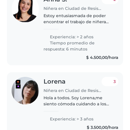
Niñera en Ciudad de Resistencia
Estoy entusiasmada de poder
encontrar el trabajo de niñera
aquí para seguir creciendo tanto
personal como laboralmente,y
Experiencia: > 2 años
asimismo ser útil para lo
Tiempo promedio de
requerido. Quedo a disposición
respuesta: 6 minutos
para..
$ 4.500,00/hora
Lorena
3
Niñera en Ciudad de Resistencia
Hola a todos. Soy Lorena,me
siento cómoda cuidando a los
niños y copartir juegos e ideas
,eh sido niñera de 3hermanos
Experiencia: > 3 años
desde bebe a niño prescolar . No
$ 3.500,00/hora
tengo problemas con cocinar...