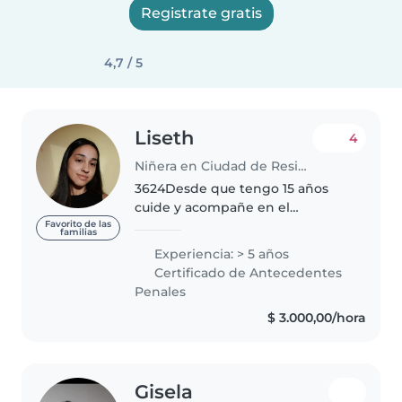
Registrate gratis
4,7 / 5
Liseth
4
Niñera en Ciudad de Resistencia
3624Desde que tengo 15 años
cuide y acompañe en el
crecimiento de mis sobrinas
Favorito de las
familias
recién nascidas hasta el día de
Experiencia: > 5 años
hoy. Me gusta jugar con los niños
Certificado de Antecedentes
y pasar tiempo con ellos, me dan
Penales
motivación..
$ 3.000,00/hora
Gisela