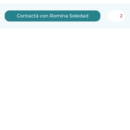
Contactá con Romina Soledad
2
Español
Cómo funciona
Ayuda
Términos y Privacidad
Precios
Datos de la empresa
Babysits para Empresas
Normas de la comunidad