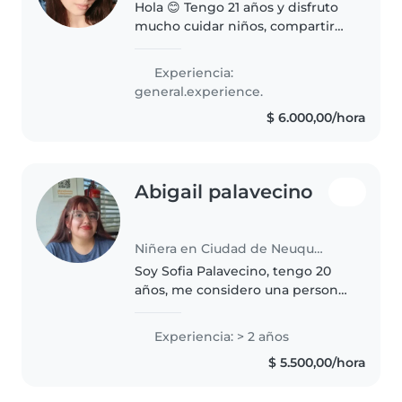
Hola 😊 Tengo 21 años y disfruto
mucho cuidar niños, compartir
tiempo con ellos y acompañarlos
con paciencia y cariño. Me
Experiencia:
considero una persona
general.experience.
responsable, atenta y amorosa.
$ 6.000,00/hora
Tengo..
Abigail palavecino
Niñera en Ciudad de Neuquén
Soy Sofia Palavecino, tengo 20
años, me considero una persona
muy responsable y educada, me
encanta convivir con niños,
Experiencia: > 2 años
cocino y limpio, y estoy
$ 5.500,00/hora
buscando trabajo.