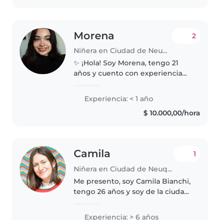
Morena
2
Niñera en Ciudad de Neuquén
✨ ¡Hola! Soy Morena, tengo 21
años y cuento con experiencia
en el cuidado infantil. Soy una
persona responsable, paciente,
Experiencia: < 1 año
cariñosa y comprometida con el
$ 10.000,00/hora
bienestar y desarrollo de..
Camila
1
Niñera en Ciudad de Neuquén
Me presento, soy Camila Bianchi,
tengo 26 años y soy de la ciudad
de Mar del Plata. Próximamente
me encontraré radicándome en
Experiencia: > 6 años