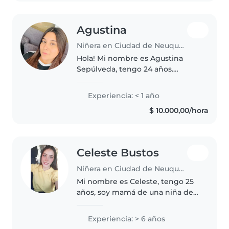
Agustina
Niñera en Ciudad de Neuquén
Hola! Mi nombre es Agustina
Sepúlveda, tengo 24 años.
Actualmente estoy estudiando la
carrera de Psicología. Me
Experiencia: < 1 año
considero una persona paciente,
$ 10.000,00/hora
empatica y comprensiva con los
niños...
Celeste Bustos
Niñera en Ciudad de Neuquén
Mi nombre es Celeste, tengo 25
años, soy mamá de una niña de 4
años, me caracterizo por ser una
persona responsable, amable,
Experiencia: > 6 años
simpática y paciente, con