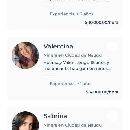
experiencia cuidando niños
desde los primeros pasos hasta
Experiencia: > 2 años
la primaria. Diestro/a en juegos,
$ 10.000,00/hora
música y manualidades, y hablo
español,..
Valentina
Niñera en Ciudad de Neuquén
Hola, soy Valen, tengo 18 años y
me encanta trabajar con niños.
Tengo experiencia cuidando a
mis dos sobrinas (de 4 y 6 años),
Experiencia: > 1 año
con quienes realizamos
$ 4.000,00/hora
actividades como artes
plásticas,..
Sabrina
Niñera en Ciudad de Neuquén