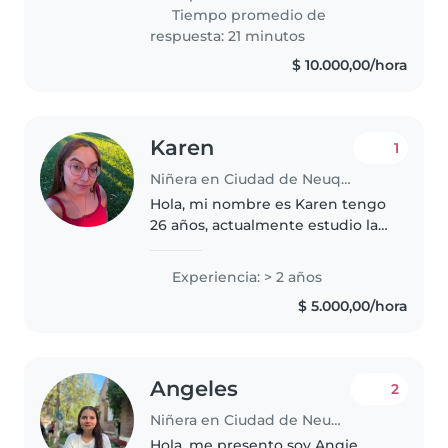
la ciudad de Neuquén.
Tiempo promedio de
Actualmente me desempeño
respuesta: 21 minutos
como docente..
$ 10.000,00/hora
Karen
1
Niñera en Ciudad de Neuquén
Hola, mi nombre es Karen tengo
26 años, actualmente estudio la
carrera del profesorado de nivel
inicial,para ser maestra en el
Experiencia: > 2 años
nivel maternal y jardín. Puedo
$ 5.000,00/hora
trabajar los lunes, miércoles,..
Angeles
2
Niñera en Ciudad de Neuquén
Hola, me presento soy Angie