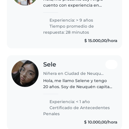
cuento con experiencia en
cuidado de niños, también he
trabajado como acompañante
Experiencia: > 9 años
terapéutico de infancias, me
Tiempo promedio de
cuento calificada para
respuesta: 28 minutos
acompañar desde lo..
$ 15.000,00/hora
Sele
Niñera en Ciudad de Neuquén
Hola, me llamo Selene y tengo
20 años. Soy de Neuquén capital,
barrio Mariano Moreno. Soy
estudiante universitaria, me falta
Experiencia: < 1 año
la tesina para recibirme y tengo
Certificado de Antecedentes
experiencia como
Penales
niñera/Cuidado..
$ 10.000,00/hora