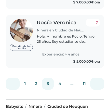
$ 7.000,00/hora
experiencia en el cuidado y
acompañamiento..
Rocío Veronica
7
Niñera en Ciudad de Neuquén
Hola. Mi nombre es Rocío. Tengo
25 años. Soy estudiante de
Docencia (Lengua y Literatura♡)
Favorito de las
familias
y busco un empleo que me
Experiencia: > 4 años
permita continuar mis estudios.
$ 5.000,00/hora
Tengo experiencia en el
cuidado..
1
2
3
4
...
11
Babysits
Niñera
Ciudad de Neuquén