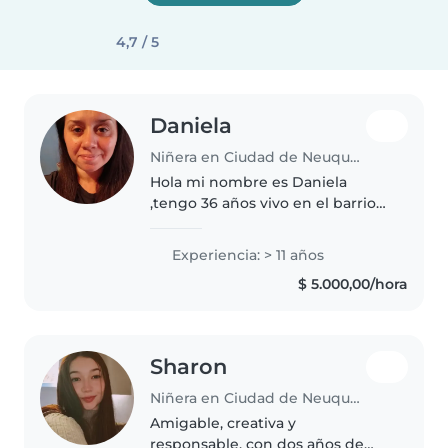
4,7 / 5
Daniela
Niñera en Ciudad de Neuquén
Hola mi nombre es Daniela
,tengo 36 años vivo en el barrio
Jardines del Rey Neuquén. 😊 Me
encanta trabajar como niñera y
Experiencia: > 11 años
cuidar chicos; es algo que hago
$ 5.000,00/hora
con mucho amor, paciencia y..
Sharon
Niñera en Ciudad de Neuquén
Amigable, creativa y
responsable, con dos años de