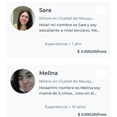
Sara
Niñera en Ciudad de Neuquén
Hola!! mi nombre es Sara y soy
estudiante a nivel terciario. Me
encanta tratar con niños, soy una
persona responsable, paciente y
Experiencia: > 1 año
atenta. Puedo adaptarme con
$ 4.000,00/hora
facilidad a distintas..
Melina
Niñera en Ciudad de Neuquén
Holaa!!!mi nombre es Melina soy
mamá de 3 niños... creo en el
proceso de los niños y que cada
uno tiene sus tiempos ... Respeto
Experiencia: > 10 años
tiempos y reglas de cada casa.
$ 5.000,00/hora
Soy puntual.. agradezco..