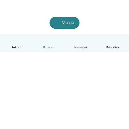
Mapa
Inicio
Buscar
Mensajes
Favoritos
Español
Cómo funciona
Ayuda
Términos y Privacidad
Precios
Datos de la empresa
Babysits para Empresas
Normas de la comunidad