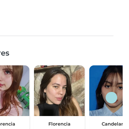
res
orencia
Florencia
Candelaria