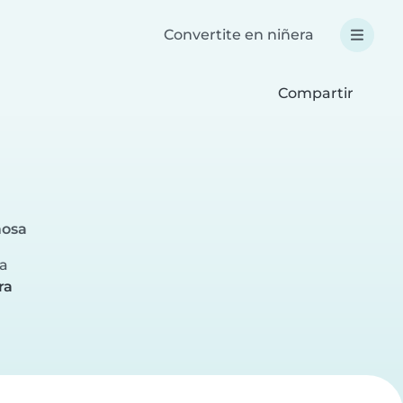
Convertite en niñera
Compartir
mosa
ra
ra