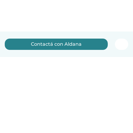
Contactá con Aldana
Español
Cómo funciona
Ayuda
Términos y Privacidad
Precios
Datos de la empresa