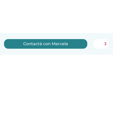
Contactá con Marcela
3
Español
Cómo funciona
Ayuda
Términos y Privacidad