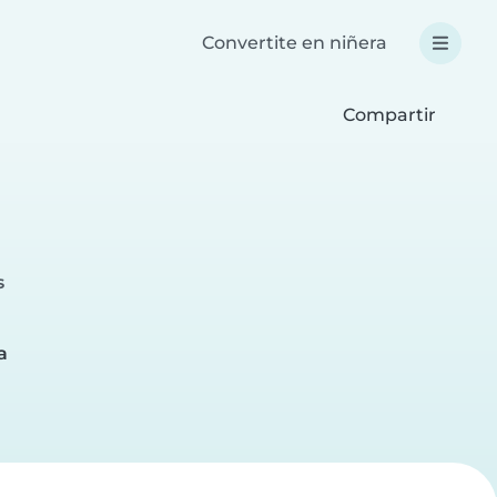
Convertite en niñera
Compartir
s
a
a