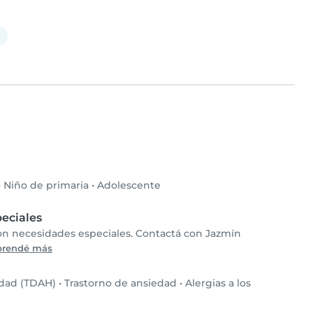
n
•
Niño de primaria
•
Adolescente
eciales
con necesidades especiales. Contactá con Jazmín
prendé más
idad (TDAH)
•
Trastorno de ansiedad
•
Alergias a los