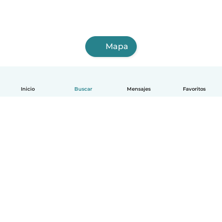
Mapa
Inicio
Buscar
Mensajes
Favoritos
Español
Cómo funciona
Ayuda
Términos y Privacidad
Precios
Datos de la empresa
Babysits para Empresas
Normas de la comunidad