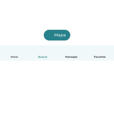
Mapa
Inicio
Buscar
Mensajes
Favoritos
Español
Cómo funciona
Ayuda
Términos y Privacidad
Precios
Datos de la empresa