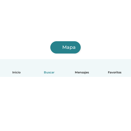
Mapa
Inicio
Buscar
Mensajes
Favoritos
Español
Cómo funciona
Ayuda
Términos y Privacidad