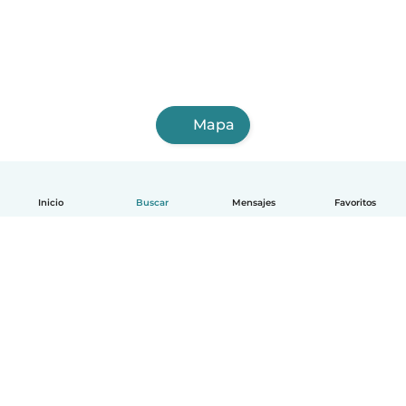
Mapa
Inicio
Buscar
Mensajes
Favoritos
Español
Cómo funciona
Ayuda
Términos y Privacidad
Precios
Datos de la empresa