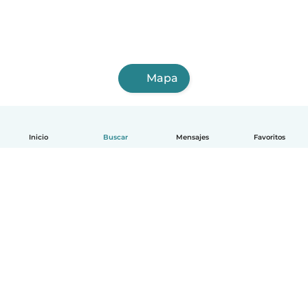
Mapa
Inicio
Buscar
Mensajes
Favoritos
Español
Cómo funciona
Ayuda
Términos y Privacidad
Precios
Datos de la empresa