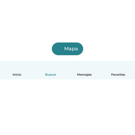
Mapa
Inicio
Buscar
Mensajes
Favoritos
Español
Cómo funciona
Ayuda
Términos y Privacidad