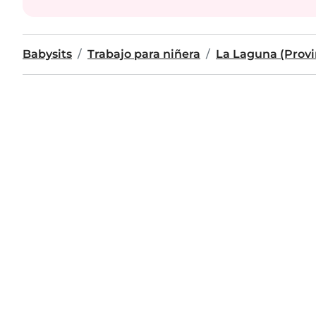
Babysits
Trabajo para niñera
La Laguna (Provi