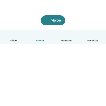
Mapa
Inicio
Buscar
Mensajes
Favoritos
Español
Cómo funciona
Ayuda
Términos y Privacidad
Precios
Datos de la empresa
Babysits para Empresas
Normas de la comunidad