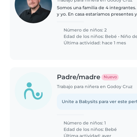
Trabajo para niñera en Godoy Cruz
Somos una familia de 4 integrantes. 
y yo. En casa estaríamos presentes 
Necesito tener horas para poder c
trabajo (Remoto)..
Número de niños: 2
Edad de los niños:
Bebé
•
Niño de
Última actividad: hace 1 mes
Padre/madre
Nuevo
Trabajo para niñera en Godoy Cruz
Unite a Babysits para ver este per
Número de niños: 1
Edad de los niños:
Bebé
Última actividad: ayer