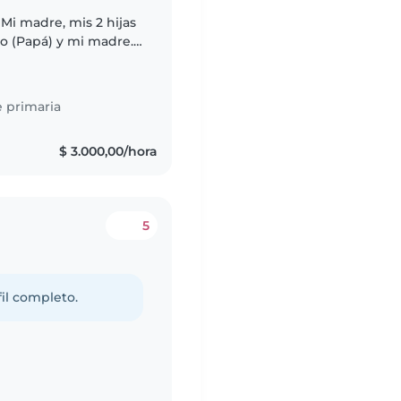
Mi madre, mis 2 hijas
yo (Papá) y mi madre.
oncentrarme en mi
 primaria
$ 3.000,00/hora
5
fil completo.