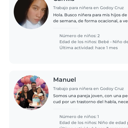
Trabajo para niñera en Godoy Cruz
Hola. Busco niñera para mis hijos de 1
de semana, de forma ocacional, a ve
semana. EL mayor es súper indepe
Hermano. Tienes que tener..
Número de niños: 2
Edad de los niños:
Bebé
•
Niño de
Última actividad: hace 1 mes
Manuel
Trabajo para niñera en Godoy Cruz
Somos una pareja joven, con una p
cud por un trastorno del habla, nec
acompañante terapéutica para el co
miércoles en la mañana de 9:30..
Número de niños: 1
Edad de los niños:
Niño de edad 