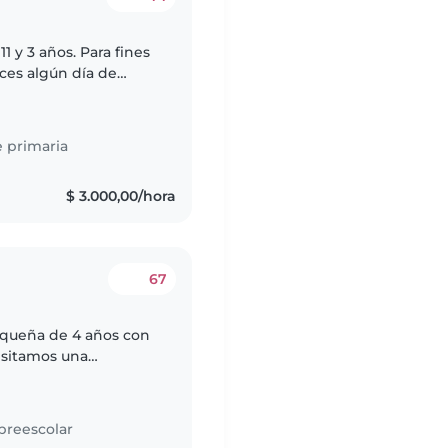
1 y 3 años. Para fines
ces algún día de
ndiente y muy
 primaria
$ 3.000,00/hora
67
equeña de 4 años con
esitamos una
legio martes,
preescolar