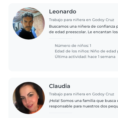
Leonardo
Trabajo para niñera en Godoy Cruz
Buscamos una niñera de confianza 
de edad preescolar. Le encantan los
creativos y amigables. Se prioriza ex
ideal para actividades..
Número de niños: 1
Edad de los niños:
Niño de edad 
Última actividad: hace 1 semana
Claudia
Trabajo para niñera en Godoy Cruz
¡Hola! Somos una familia que busca 
responsable para nuestros dos peq
niño en edad preescolar. Nuestros hi
amigables e inteligentes,..