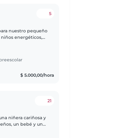
5
para nuestro pequeño
 niños energéticos,
periencia y cariño,
preescolar
$ 5.000,00/hora
21
una niñera cariñosa y
ueños, un bebé y un
jos son creativos,