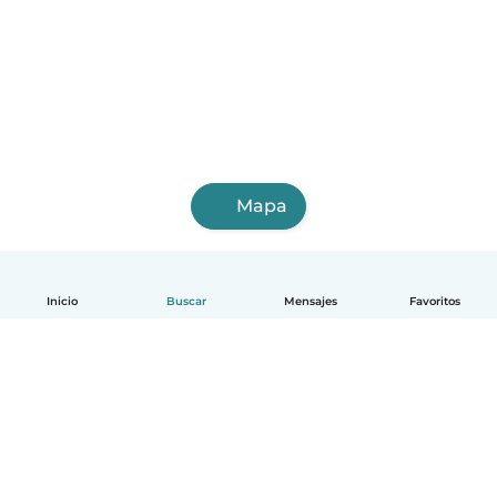
Mapa
Inicio
Buscar
Mensajes
Favoritos
Español
Cómo funciona
Ayuda
Términos y Privacidad