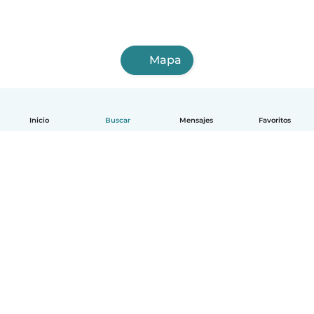
Mapa
Inicio
Buscar
Mensajes
Favoritos
Español
Cómo funciona
Ayuda
Términos y Privacidad
Precios
Datos de la empresa
Babysits para Empresas
Normas de la comunidad