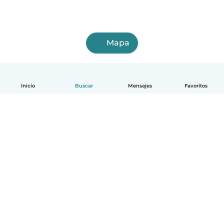
Mapa
Inicio
Buscar
Mensajes
Favoritos
Español
Cómo funciona
Ayuda
Términos y Privacidad
Precios
Datos de la empresa
Babysits para Empresas
Normas de la comunidad