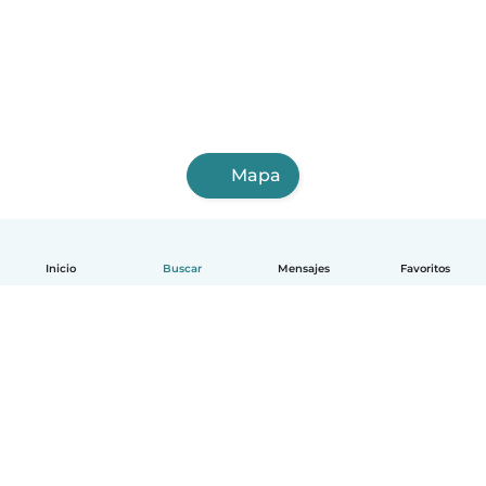
Mapa
Inicio
Buscar
Mensajes
Favoritos
Español
Cómo funciona
Ayuda
Términos y Privacidad