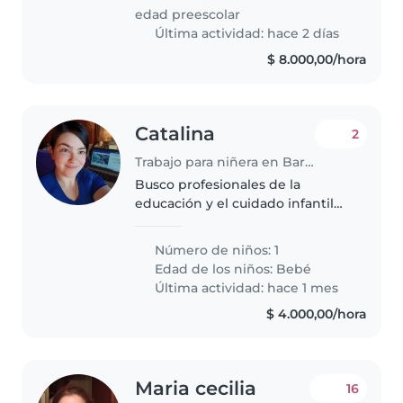
enérgicos, graciosos y amigables.
edad preescolar
Me es importante..
Última actividad: hace 2 días
$ 8.000,00/hora
Catalina
2
Trabajo para niñera en Bariloche
Busco profesionales de la
educación y el cuidado infantil
para un proyecto innovador en
Bariloche. Estoy en la fase de
Número de niños: 1
conformación de un equipo de
Edad de los niños:
Bebé
trabajo para una propuesta
Última actividad: hace 1 mes
diferente,..
$ 4.000,00/hora
Maria cecilia
16