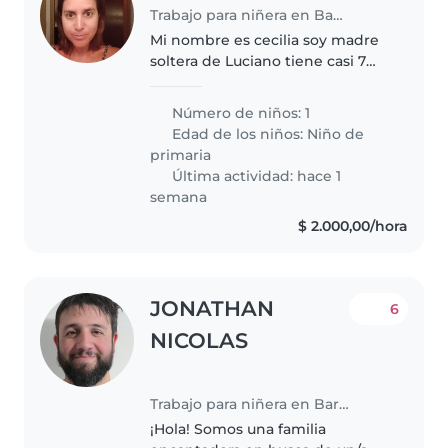
Trabajo para niñera en Bariloche
Mi nombre es cecilia soy madre
soltera de Luciano tiene casi 7
años y vivimos en bariloche el va
a segundo grado y hace mucho
Número de niños: 1
deporte necesito niñera para
Edad de los niños:
Niño de
sábado por mañana y para..
primaria
Última actividad: hace 1
semana
$ 2.000,00/hora
JONATHAN
6
NICOLAS
Trabajo para niñera en Bariloche
¡Hola! Somos una familia