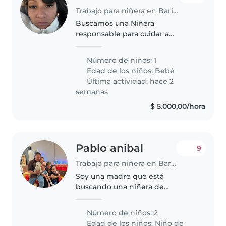
Trabajo para niñera en Bariloche
Buscamos una Niñera
responsable para cuidar a
nuestro pequeño de 1 año lleno
de energía y curiosidad.
Número de niños: 1
Edad de los niños:
Bebé
Última actividad: hace 2
semanas
$ 5.000,00/hora
Pablo anibal
9
Trabajo para niñera en Bariloche
Soy una madre que está
buscando una niñera de
confianza para cuidar a mis dos
hijos pequeños. Mis hijos tienen
Número de niños: 2
3 y 5 años, y son niños muy
Edad de los niños:
Niño de