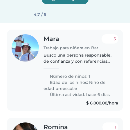
4,7 / 5
Mara
5
Trabajo para niñera en Bariloche
Busco una persona responsable,
de confianza y con referencias
comprobables para tareas
generales del hogar.
Número de niños: 1
Eventualmente necesitaría que
Edad de los niños:
Niño de
retire a mi hijo de 5 años del
edad preescolar
jardín (pago..
Última actividad: hace 6 días
$ 6.000,00/hora
Romina
1