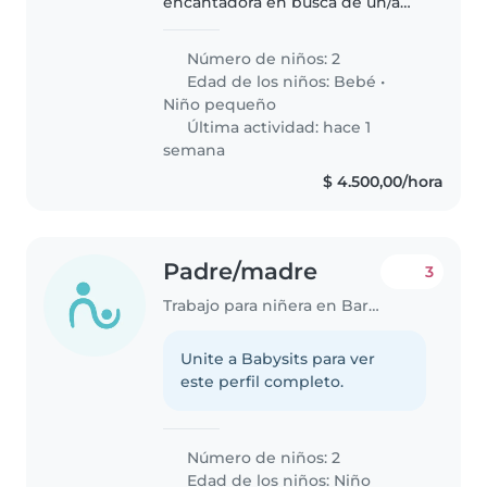
encantadora en busca de un/a
canguro para cuidar a nuestros
dos pequeños, un bebé y un
Número de niños: 2
niño pequeño, ambos muy
Edad de los niños:
Bebé
•
habladores, divertidos y curiosos.
Niño pequeño
Nos encantaría..
Última actividad: hace 1
semana
$ 4.500,00/hora
Padre/madre
3
Trabajo para niñera en Bariloche
Unite a Babysits para ver
este perfil completo.
Número de niños: 2
Edad de los niños:
Niño