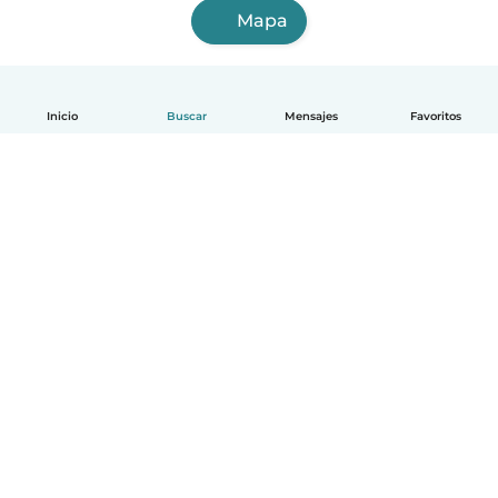
Mapa
Inicio
Buscar
Mensajes
Favoritos
Español
Cómo funciona
Ayuda
Términos y Privacidad
Precios
Datos de la empresa
Babysits para Empresas
Normas de la comunidad