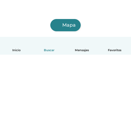
Mapa
Inicio
Buscar
Mensajes
Favoritos
Español
Cómo funciona
Ayuda
Términos y Privacidad
Precios
Datos de la empresa
Babysits para Empresas
Normas de la comunidad