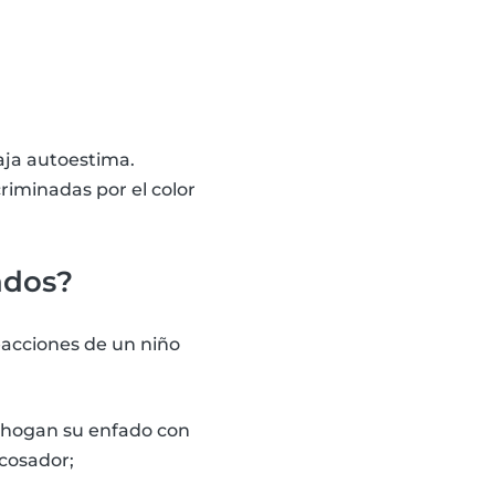
aja autoestima.
riminadas por el color
ados?
acciones de un niño
ahogan su enfado con
acosador;