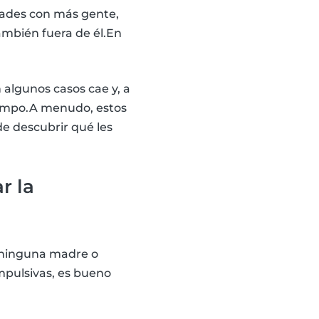
idades con más gente,
ambién fuera de él.En
 algunos casos cae y, a
iempo.A menudo, estos
de descubrir qué les
r la
; ninguna madre o
impulsivas, es bueno