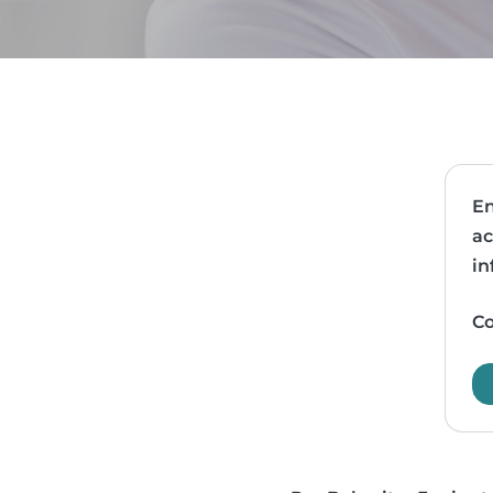
En
ac
in
Co