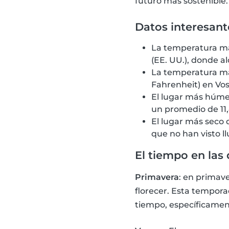
futuro más sostenible.
Datos interesant
La temperatura más
(EE. UU.), donde al
La temperatura más 
Fahrenheit) en Vos
El lugar más húme
un promedio de 11,
El lugar más seco 
que no han visto l
El tiempo en las 
Primavera
: en primave
florecer. Esta tempora
tiempo, específicamen