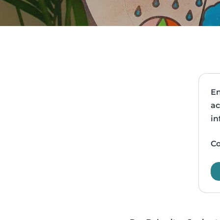
En
ac
in
Co