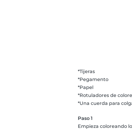
*Tijeras
*Pegamento
*Papel
*Rotuladores de color
*Una cuerda para colga
Paso 1
Empieza coloreando los