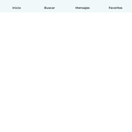
Inicio
Buscar
Mensajes
Favoritos
Español
Cómo funciona
Ayuda
Términos y Privacidad
Precios
Datos de la empresa
Babysits para Empresas
Normas de la comunidad
© Babysits B.V.